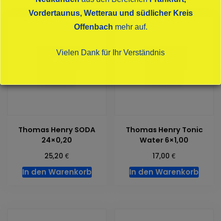
Vordertaunus, Wetterau und südlicher Kreis
Offenbach
mehr auf.
Vielen Dank für Ihr Verständnis
Dies schließt sich in
15
Sekunden
Thomas Henry SODA
Thomas Henry Tonic
24×0,20
Water 6×1,00
€
€
25,20
17,00
In den Warenkorb
In den Warenkorb