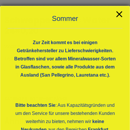
Schweppes Tonic Water
Sommer
24×0,20
Zur Zeit kommt es bei einigen
€
22,00
Getränkehersteller zu Lieferschwierigkeiten.
zzgl. Pfand 3,90 € /Preis pro Liter: 4,58 €
Betroffen sind vor allem Mineralwasser-Sorten
in Glasflaschen, sowie alle Produkte aus dem
Schweppes
In den Warenkorb
Ausland (San Pellegrino, Lauretana etc.).
Tonic
Water
24x0,20
KATEGORIE:
BITTER-GETRÄNKE
Menge
Bitte beachten Sie
: Aus Kapazitätsgründen und
um den Service für unsere bestehenden Kunden
Ähnliche Produkte
weiterhin zu bieten, nehmen wir
keine
Neukunden
aus den Bereichen
Frankfurt,