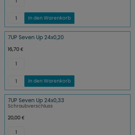
Seven
Up
12x1,00
7UP
In den Warenkorb
Menge
Seven
Up
12x1,00
Menge
7UP Seven Up 24x0,20
€
16,70
7UP
Seven
Up
24x0,20
7UP
In den Warenkorb
Menge
Seven
Up
24x0,20
Menge
7UP Seven Up 24x0,33
Schraubverschluss
€
20,00
7UP
Seven