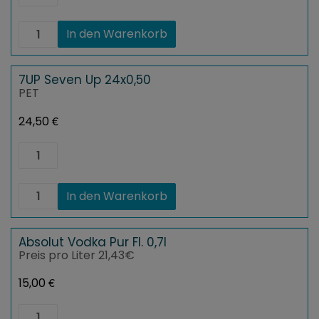
Up
24x0,33
7UP
In den Warenkorb
Menge
Seven
Up
24x0,33
Menge
7UP Seven Up 24x0,50
PET
€
24,50
7UP
Seven
Up
24x0,50
7UP
In den Warenkorb
Menge
Seven
Up
24x0,50
Menge
Absolut Vodka Pur Fl. 0,7l
Preis pro Liter 21,43€
€
15,00
Absolut