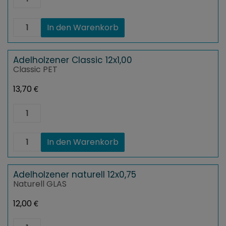
Vodka
Pur
Fl.
Absolut
In den Warenkorb
0,7l
Vodka
Menge
Pur
Fl.
0,7l
Adelholzener Classic 12x1,00
Menge
Classic PET
€
13,70
Adelholzener
Classic
12x1,00
Menge
Adelholzener
In den Warenkorb
Classic
12x1,00
Menge
Adelholzener naturell 12x0,75
Naturell GLAS
€
12,00
Adelholzener