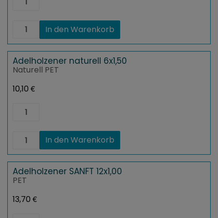
naturell
12x0,75
Menge
Adelholzener
In den Warenkorb
naturell
12x0,75
Menge
Adelholzener naturell 6x1,50
Naturell PET
€
10,10
Adelholzener
naturell
6x1,50
Menge
Adelholzener
In den Warenkorb
naturell
6x1,50
Menge
Adelholzener SANFT 12x1,00
PET
€
13,70
Adelholzener