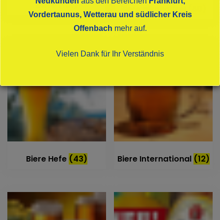
Neukunden
aus den Bereichen
Frankfurt,
Biere
(101)
Biere alkoholfrei
(60)
Vordertaunus, Wetterau und südlicher Kreis
Offenbach
mehr auf.
Vielen Dank für Ihr Verständnis
Dies schließt sich in
10
Sekunden
Biere Hefe
(43)
Biere International
(12)