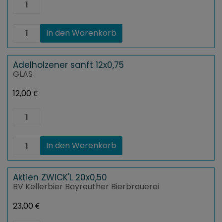
SANFT
12x1,00
Menge
Adelholzener
In den Warenkorb
SANFT
12x1,00
Menge
Adelholzener sanft 12x0,75
GLAS
€
12,00
Adelholzener
sanft
12x0,75
Menge
Adelholzener
In den Warenkorb
sanft
12x0,75
Menge
Aktien ZWICK'L 20x0,50
BV Kellerbier Bayreuther Bierbrauerei
€
23,00