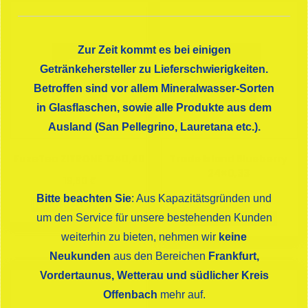
Zur Zeit kommt es bei einigen
Getränkehersteller zu Lieferschwierigkeiten.
Betroffen sind vor allem Mineralwasser-Sorten
in Glasflaschen, sowie alle Produkte aus dem
Ausland (San Pellegrino, Lauretana etc.).
FuzeTea ZITRONE 12×0,40
Trade Island Blueberry
24×0,33
€
19,80
€
32,50
Bitte beachten Sie
: Aus Kapazitätsgründen und
In den Warenkorb
In den Warenkorb
um den Service für unsere bestehenden Kunden
weiterhin zu bieten, nehmen wir
keine
Neukunden
aus den Bereichen
Frankfurt,
Vordertaunus, Wetterau und südlicher Kreis
Offenbach
mehr auf.