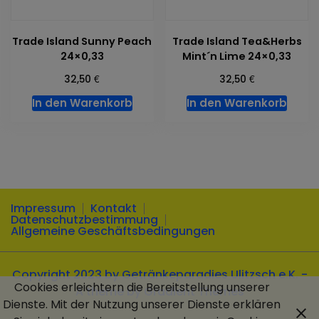
Trade Island Sunny Peach
Trade Island Tea&Herbs
24×0,33
Mint´n Lime 24×0,33
€
€
32,50
32,50
In den Warenkorb
In den Warenkorb
Impressum
Kontakt
Datenschutzbestimmung
Allgemeine Geschäftsbedingungen
Copyright 2023 by Getränkeparadies Ulitzsch e.K. -
Cookies erleichtern die Bereitstellung unserer
A theme by Gradient Themes
Dienste. Mit der Nutzung unserer Dienste erklären