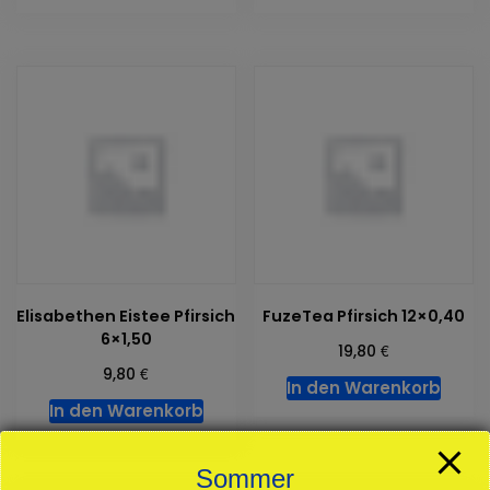
Elisabethen Eistee Pfirsich
FuzeTea Pfirsich 12×0,40
6×1,50
€
19,80
€
9,80
In den Warenkorb
In den Warenkorb
Sommer