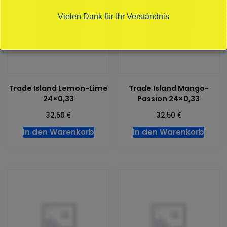
Vielen Dank für Ihr Verständnis
Dies schließt sich in
16
Sekunden
Trade Island Lemon-Lime
Trade Island Mango-
24×0,33
Passion 24×0,33
€
€
32,50
32,50
In den Warenkorb
In den Warenkorb