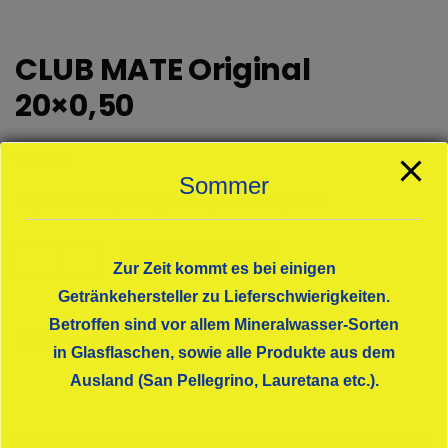
CLUB MATE Original
20×0,50
€
18,00
Sommer
zzgl. Pfand 4,50 € /Preis pro Liter: 1,90 €
CLUB
In den Warenkorb
Zur Zeit kommt es bei einigen
MATE
Original
Getränkehersteller zu Lieferschwierigkeiten.
20x0,50
Betroffen sind vor allem Mineralwasser-Sorten
KATEGORIE:
EISTEE
Menge
in Glasflaschen, sowie alle Produkte aus dem
Ausland (San Pellegrino, Lauretana etc.).