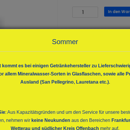
Schweppes
In den Wa
Bitter
Lemon
6x1,00
KATEGORIE:
BITTER-GETRÄN
Menge
Sommer
t kommt es bei einigen Getränkehersteller zu Lieferschwieri
or allem Mineralwasser-Sorten in Glasflaschen, sowie alle
Ausland (San Pellegrino, Lauretana etc.).
Sie
: Aus Kapazitätsgründen und um den Service für unsere be
ten, nehmen wir
keine Neukunden
aus den Bereichen
Frankfur
Wetterau und südlicher Kreis Offenbach
mehr auf.