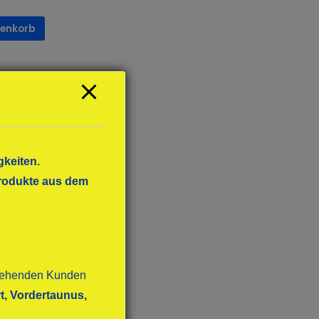
renkorb
KE
gkeiten.
 Produkte aus dem
stehenden Kunden
t, Vordertaunus,