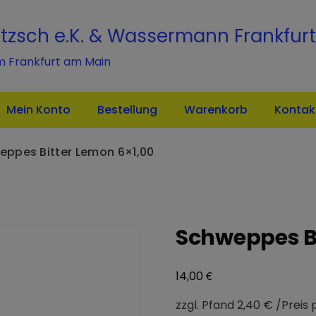
modal-check
itzsch e.K. & Wassermann Frankfurt
m Frankfurt am Main
Mein Konto
Bestellung
Warenkorb
Kontak
eppes Bitter Lemon 6×1,00
Schweppes Bi
€
14,00
zzgl. Pfand 2,40 € /Preis p