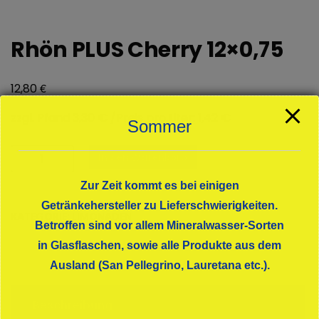
Rhön PLUS Cherry 12×0,75
€
12,80
zzgl. Pfand 3,30 € /Preis pro Liter: 1,42 €
Sommer
Rhön
In den Warenkorb
PLUS
Cherry
Zur Zeit kommt es bei einigen
12x0,75
Getränkehersteller zu Lieferschwierigkeiten.
KATEGORIE:
LIMONADEN
Menge
Betroffen sind vor allem Mineralwasser-Sorten
in Glasflaschen, sowie alle Produkte aus dem
Ausland (San Pellegrino, Lauretana etc.).
Beschreibung