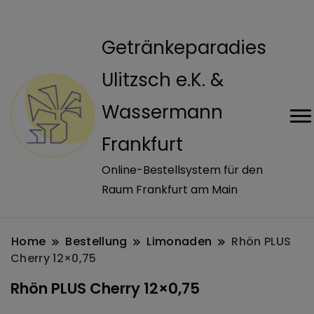
modal-check
Getränkeparadies
Ulitzsch e.K. &
Wassermann
Frankfurt
Online-Bestellsystem für den
Raum Frankfurt am Main
Home
Bestellung
Limonaden
Rhön PLUS
Cherry 12×0,75
Rhön PLUS Cherry 12×0,75