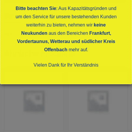
Bitte beachten Sie
: Aus Kapazitätsgründen und
Beschreibung
um den Service für unsere bestehenden Kunden
weiterhin zu bieten, nehmen wir
keine
Neukunden
aus den Bereichen
Frankfurt,
PET
Vordertaunus, Wetterau und südlicher Kreis
Offenbach
mehr auf.
Ähnliche Produkte
Vielen Dank für Ihr Verständnis
Dies schließt sich in
16
Sekunden