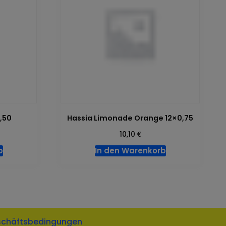
,50
Hassia Limonade Orange 12×0,75
€
10,10
b
In den Warenkorb
schäftsbedingungen