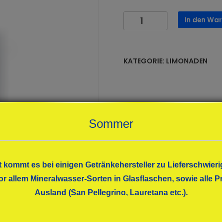
Förstina
In den Wa
Apfel-
Kirsch-
Schorle
KATEGORIE:
LIMONADEN
12x0,50
Menge
Sommer
t kommt es bei einigen Getränkehersteller zu Lieferschwieri
or allem Mineralwasser-Sorten in Glasflaschen, sowie alle
Ausland (San Pellegrino, Lauretana etc.).