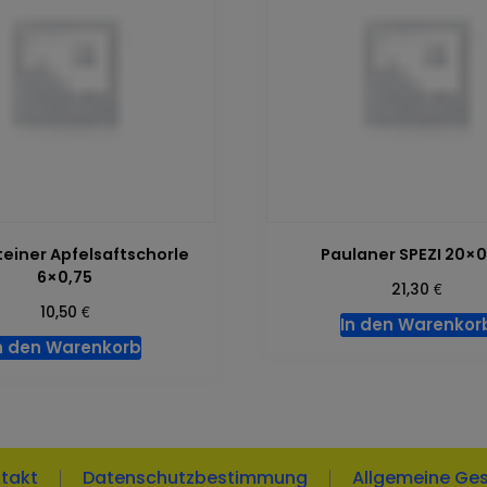
teiner Apfelsaftschorle
Paulaner SPEZI 20×0
6×0,75
€
21,30
€
10,50
In den Warenkor
n den Warenkorb
takt
Datenschutzbestimmung
Allgemeine Ge