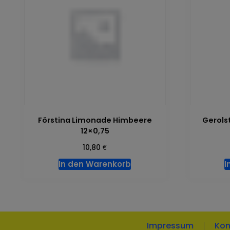
Förstina Limonade Himbeere
Gerols
12×0,75
€
10,80
In den Warenkorb
I
Impressum
Kon