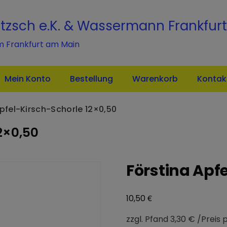
modal-check
itzsch e.K. & Wassermann Frankfurt
m Frankfurt am Main
Mein Konto
Bestellung
Warenkorb
Kontak
pfel-Kirsch-Schorle 12×0,50
2×0,50
Förstina Apf
€
10,50
zzgl. Pfand 3,30 € /Preis p