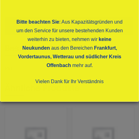
PET
Menge
Bitte beachten Sie
: Aus Kapazitätsgründen und
Beschreibung
um den Service für unsere bestehenden Kunden
weiterhin zu bieten, nehmen wir
keine
Beschreibung
Neukunden
aus den Bereichen
Frankfurt,
Vordertaunus, Wetterau und südlicher Kreis
Offenbach
mehr auf.
PET
Vielen Dank für Ihr Verständnis
Ähnliche Produkte
Dies schließt sich in
16
Sekunden