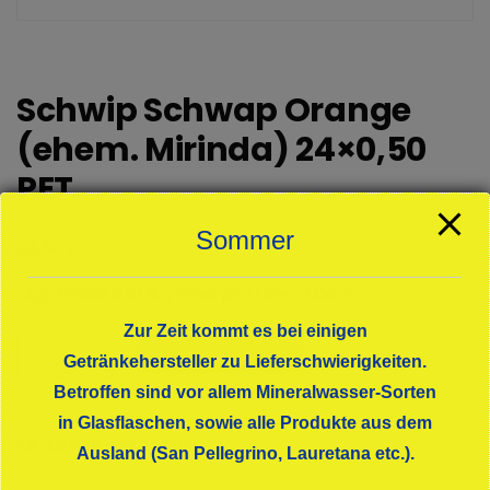
Schwip Schwap Orange
(ehem. Mirinda) 24×0,50
PET
Sommer
€
24,50
zzgl. Pfand 5,10 € /Preis pro Liter: 2,04 €
Zur Zeit kommt es bei einigen
Schwip
In den Warenkorb
Getränkehersteller zu Lieferschwierigkeiten.
Schwap
Betroffen sind vor allem Mineralwasser-Sorten
Orange
in Glasflaschen, sowie alle Produkte aus dem
(ehem.
KATEGORIE:
LIMONADEN
Mirinda)
Ausland (San Pellegrino, Lauretana etc.).
24x0,50