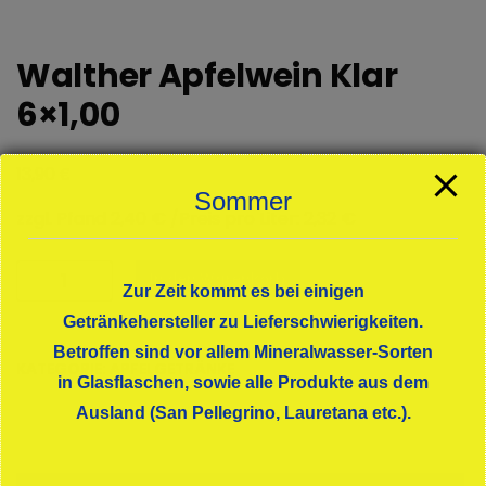
Walther Apfelwein Klar
6×1,00
€
13,90
Sommer
zzgl. Pfand 2,40 € /Preis pro Liter: 2,32 €
Walther
In den Warenkorb
Zur Zeit kommt es bei einigen
Apfelwein
Klar
Getränkehersteller zu Lieferschwierigkeiten.
6x1,00
Betroffen sind vor allem Mineralwasser-Sorten
KATEGORIE:
APFELGETRÄNKE
Menge
in Glasflaschen, sowie alle Produkte aus dem
Ausland (San Pellegrino, Lauretana etc.).