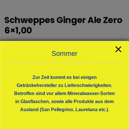
Schweppes Ginger Ale Zero
6×1,00
€
14,00
Sommer
zzgl. Pfand 2,40 € /Preis pro Liter: 2,33 €
Schweppes
In den Warenkorb
Zur Zeit kommt es bei einigen
Ginger
Ale
Getränkehersteller zu Lieferschwierigkeiten.
Zero
Betroffen sind vor allem Mineralwasser-Sorten
KATEGORIE:
BITTER-GETRÄNKE
6x1,00
in Glasflaschen, sowie alle Produkte aus dem
Menge
Ausland (San Pellegrino, Lauretana etc.).