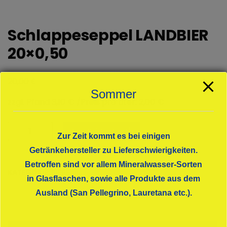
Schlappeseppel LANDBIER
20×0,50
€
20,00
Sommer
zzgl. Pfand 3,10 € /Preis pro Liter: 2,00 €
Schlappeseppel
In den Warenkorb
Zur Zeit kommt es bei einigen
LANDBIER
20x0,50
Getränkehersteller zu Lieferschwierigkeiten.
Menge
Betroffen sind vor allem Mineralwasser-Sorten
KATEGORIE:
BIERE
in Glasflaschen, sowie alle Produkte aus dem
Ausland (San Pellegrino, Lauretana etc.).