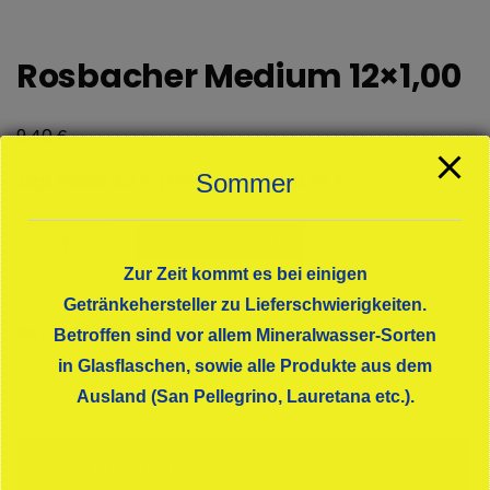
Rosbacher Medium 12×1,00
€
9,40
zzgl. Pfand 3,3 € /Preis pro Liter: 0,78 €
Sommer
Rosbacher
In den Warenkorb
Medium
Zur Zeit kommt es bei einigen
12x1,00
Getränkehersteller zu Lieferschwierigkeiten.
Menge
KATEGORIE:
MINERALWASSER MEDIUM
Betroffen sind vor allem Mineralwasser-Sorten
in Glasflaschen, sowie alle Produkte aus dem
Ausland (San Pellegrino, Lauretana etc.).
Beschreibung