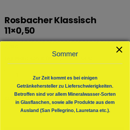
Rosbacher Klassisch
11×0,50
€
7,70
Sommer
zzgl. Pfand 4,25 € /Preis pro Liter: 1,4 €
Rosbacher
In den Warenkorb
Zur Zeit kommt es bei einigen
Klassisch
11x0,50
Getränkehersteller zu Lieferschwierigkeiten.
Menge
Betroffen sind vor allem Mineralwasser-Sorten
KATEGORIE:
MINERALWASSER CLASSIC
in Glasflaschen, sowie alle Produkte aus dem
Ausland (San Pellegrino, Lauretana etc.).