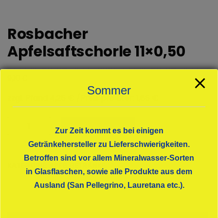
Rosbacher
Apfelsaftschorle 11×0,50
€
9,10
Sommer
zzgl. Pfand 4,25 € /Preis pro Liter: 1,65 €
Rosbacher
In den Warenkorb
Zur Zeit kommt es bei einigen
Apfelsaftschorle
11x0,50
Getränkehersteller zu Lieferschwierigkeiten.
Menge
Betroffen sind vor allem Mineralwasser-Sorten
KATEGORIE:
APFELGETRÄNKE
in Glasflaschen, sowie alle Produkte aus dem
Ausland (San Pellegrino, Lauretana etc.).