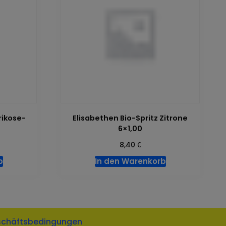
rikose-
Elisabethen Bio-Spritz Zitrone
6×1,00
€
8,40
b
In den Warenkorb
schäftsbedingungen