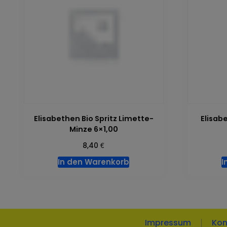
Elisabethen Bio Spritz Limette-
Elisab
Minze 6×1,00
€
8,40
In den Warenkorb
I
Impressum
Kon