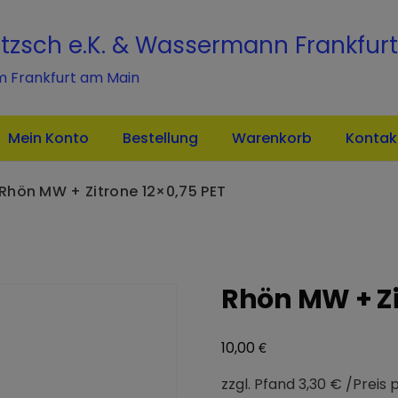
modal-check
itzsch e.K. & Wassermann Frankfurt
m Frankfurt am Main
Mein Konto
Bestellung
Warenkorb
Kontak
Rhön MW + Zitrone 12×0,75 PET
Rhön MW + Zi
€
10,00
zzgl. Pfand 3,30 € /Preis pr