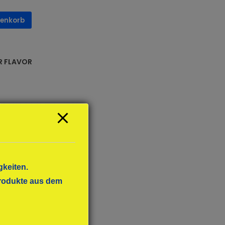
renkorb
R FLAVOR
gkeiten.
 Produkte aus dem