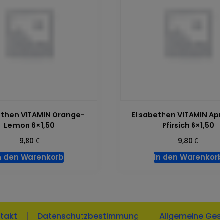
ethen VITAMIN Orange-
Elisabethen VITAMIN Ap
Lemon 6×1,50
Pfirsich 6×1,50
€
€
9,80
9,80
n den Warenkorb
In den Warenkor
takt
Datenschutzbestimmung
Allgemeine Ge