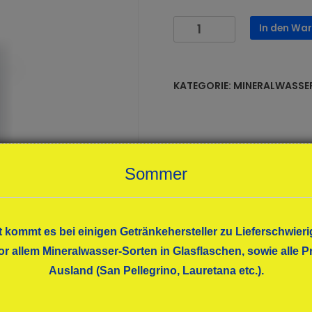
Rhön
In den Wa
MW
+
Zitrone
KATEGORIE:
MINERALWASSE
12x0,75
PET
Menge
Sommer
t kommt es bei einigen Getränkehersteller zu Lieferschwieri
or allem Mineralwasser-Sorten in Glasflaschen, sowie alle
Ausland (San Pellegrino, Lauretana etc.).