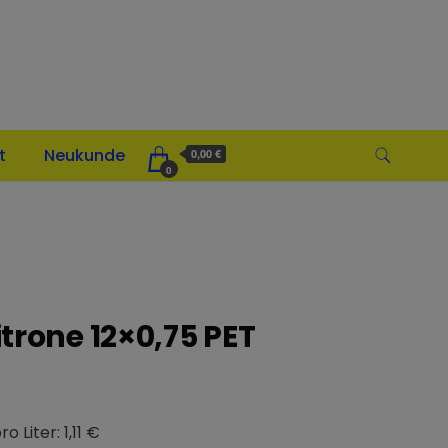
t
Neukunde
0,00 €
0
trone 12×0,75 PET
o Liter: 1,11 €