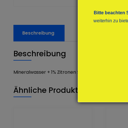
Bitte beachten 
weiterhin zu bie
Beschreibung
Beschreibung
Mineralwasser + 1% Zitronen Saft o- Zucker PET
Ähnliche Produkte