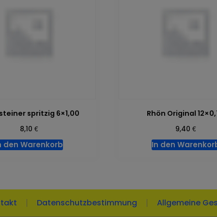
steiner spritzig 6×1,00
Rhön Original 12×0
€
€
8,10
9,40
n den Warenkorb
In den Warenkor
takt
Datenschutzbestimmung
Allgemeine Ge