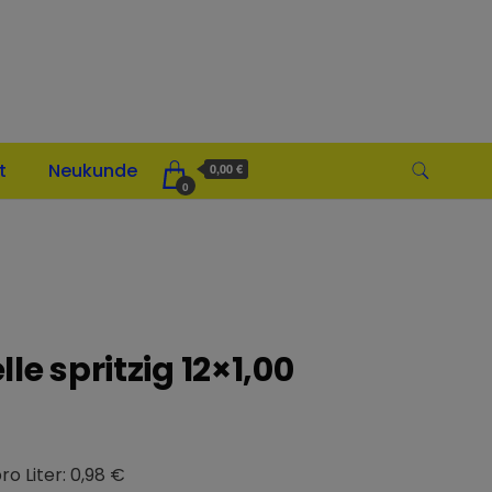
t
Neukunde
0,00 €
0
le spritzig 12×1,00
ro Liter: 0,98 €