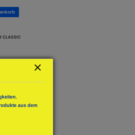
renkorb
 CLASSIC
gkeiten.
 Produkte aus dem