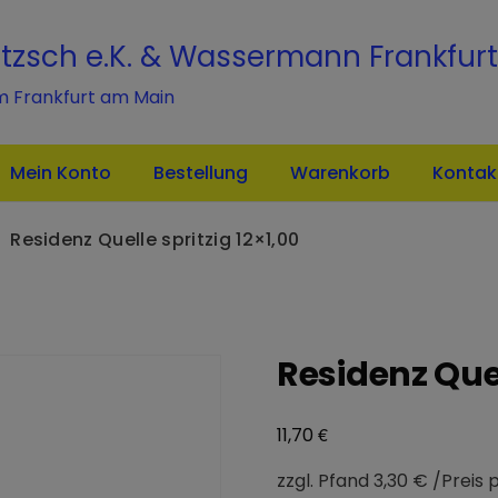
modal-check
itzsch e.K. & Wassermann Frankfurt
m Frankfurt am Main
Mein Konto
Bestellung
Warenkorb
Kontak
Residenz Quelle spritzig 12×1,00
Residenz Quel
€
11,70
zzgl. Pfand 3,30 € /Preis p