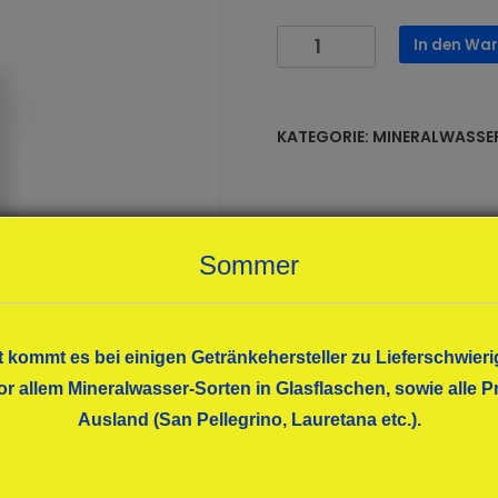
Residenz
In den Wa
Quelle
spritzig
12x1,00
KATEGORIE:
MINERALWASSER
Menge
Sommer
t kommt es bei einigen Getränkehersteller zu Lieferschwieri
or allem Mineralwasser-Sorten in Glasflaschen, sowie alle
Ausland (San Pellegrino, Lauretana etc.).