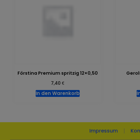
Förstina Premium spritzig 12×0,50
Gerol
€
7,40
In den Warenkorb
I
Impressum
Kon