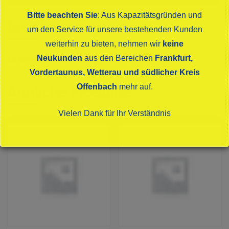
Bitte beachten Sie
: Aus Kapazitätsgründen und
Beschreibung
um den Service für unsere bestehenden Kunden
weiterhin zu bieten, nehmen wir
keine
Neukunden
aus den Bereichen
Frankfurt,
Multi-Saft 46% Fruchtgehalt Nektar
Vordertaunus, Wetterau und südlicher Kreis
Offenbach
mehr auf.
Ähnliche Produkte
Vielen Dank für Ihr Verständnis
Dies schließt sich in
15
Sekunden