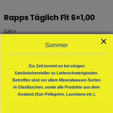
Rapps Täglich Fit 6×1,00
€
12,90
zzgl. Pfand 2,40 € /Preis pro Liter: 2,15 €
Sommer
Rapps
In den Warenkorb
Täglich
Fit
Zur Zeit kommt es bei einigen
6x1,00
Getränkehersteller zu Lieferschwierigkeiten.
KATEGORIE:
SÄFTE
Menge
Betroffen sind vor allem Mineralwasser-Sorten
in Glasflaschen, sowie alle Produkte aus dem
Ausland (San Pellegrino, Lauretana etc.).
Beschreibung