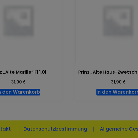
z „Alte Marille“ Fl 1,0l
Prinz „Alte Haus-Zwetschke
€
€
31,90
31,90
n den Warenkorb
In den Warenkor
takt
Datenschutzbestimmung
Allgemeine Ge