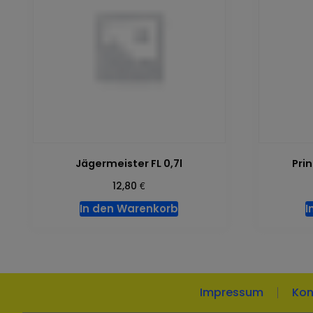
Jägermeister FL 0,7l
Prin
€
12,80
In den Warenkorb
I
Impressum
Kon