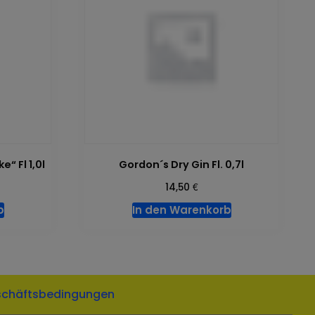
“ Fl 1,0l
Gordon´s Dry Gin Fl. 0,7l
€
14,50
b
In den Warenkorb
schäftsbedingungen