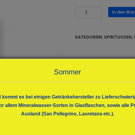
Prinz
In den Wa
"Alter
Bodensee-
Apfel"
KATEGORIEN:
SPIRITUOSEN
,
Fl
1,0l
Menge
Sommer
t kommt es bei einigen Getränkehersteller zu Lieferschwieri
or allem Mineralwasser-Sorten in Glasflaschen, sowie alle
Ausland (San Pellegrino, Lauretana etc.).