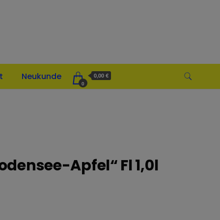
t
Neukunde
0,00 €
0
Bodensee-Apfel“ Fl 1,0l