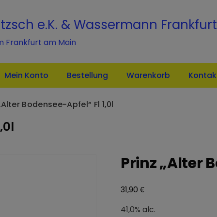
modal-check
itzsch e.K. & Wassermann Frankfurt
m Frankfurt am Main
Mein Konto
Bestellung
Warenkorb
Kontak
„Alter Bodensee-Apfel“ Fl 1,0l
,0l
Prinz „Alter 
€
31,90
41,0% alc.