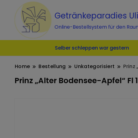
Getränkeparadies Ul
Online-Bestellsystem für den Rau
Selber schleppen war gestern
Home
Bestellung
Unkategorisiert
Prinz 
Prinz „Alter Bodensee-Apfel“ Fl 1