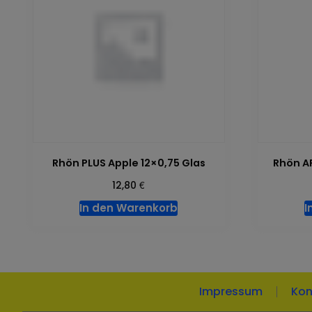
Rhön PLUS Apple 12×0,75 Glas
Rhön A
€
12,80
In den Warenkorb
I
Impressum
Kon