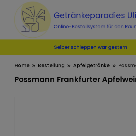
Getränkeparadies Ul
Online-Bestellsystem für den Rau
Selber schleppen war gestern
Home
Bestellung
Apfelgetränke
Possma
Possmann Frankfurter Apfelwein