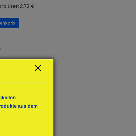
ro Liter: 2,72 €
renkorb
E
gkeiten.
 Produkte aus dem