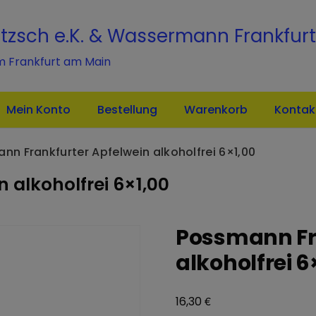
modal-check
itzsch e.K. & Wassermann Frankfurt
m Frankfurt am Main
Mein Konto
Bestellung
Warenkorb
Kontak
nn Frankfurter Apfelwein alkoholfrei 6×1,00
 alkoholfrei 6×1,00
Possmann Fr
alkoholfrei 6
€
16,30