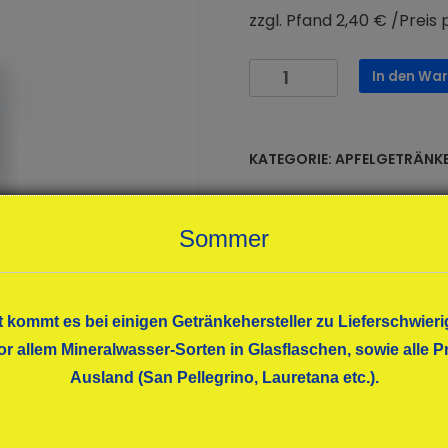
zzgl. Pfand 2,40 € /Preis p
Possmann
In den Wa
Frankfurter
Apfelwein
alkoholfrei
KATEGORIE:
APFELGETRÄNK
6x1,00
Menge
Sommer
t kommt es bei einigen Getränkehersteller zu Lieferschwieri
or allem Mineralwasser-Sorten in Glasflaschen, sowie alle
Ausland (San Pellegrino, Lauretana etc.).