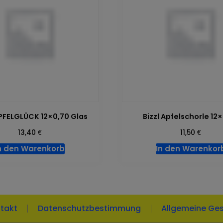
PFELGLÜCK 12×0,70 Glas
Bizzl Apfelschorle 12
€
€
13,40
11,50
n den Warenkorb
In den Warenkor
takt
Datenschutzbestimmung
Allgemeine Ge