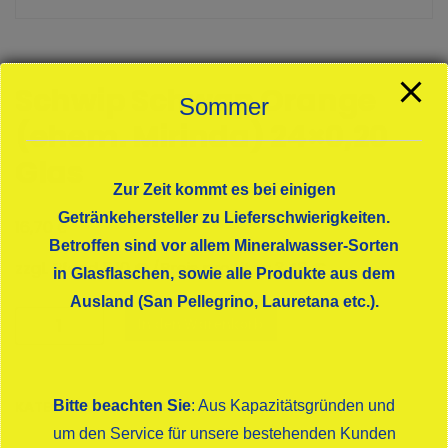
Schwip Schwap Orange
Sommer
(ehem. Mirinda) 24×0,20
Glas
Zur Zeit kommt es bei einigen
Getränkehersteller zu Lieferschwierigkeiten.
€
16,70
Betroffen sind vor allem Mineralwasser-Sorten
zzgl. Pfand 5,10 € /Preis pro Liter: 3,48 €
in Glasflaschen, sowie alle Produkte aus dem
Ausland (San Pellegrino, Lauretana etc.).
Schwip
In den Warenkorb
Schwap
Orange
(ehem.
Bitte beachten Sie
: Aus Kapazitätsgründen und
KATEGORIE:
LIMONADEN
Mirinda)
um den Service für unsere bestehenden Kunden
24x0,20