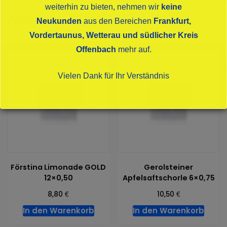
Glas
weiterhin zu bieten, nehmen wir
keine
Ähnliche Produkte
Menge
Neukunden
aus den Bereichen
Frankfurt,
Vordertaunus, Wetterau und südlicher Kreis
Offenbach
mehr auf.
Vielen Dank für Ihr Verständnis
Dies schließt sich in
16
Sekunden
Förstina Limonade GOLD
Gerolsteiner
12×0,50
Apfelsaftschorle 6×0,75
€
€
8,80
10,50
In den Warenkorb
In den Warenkorb