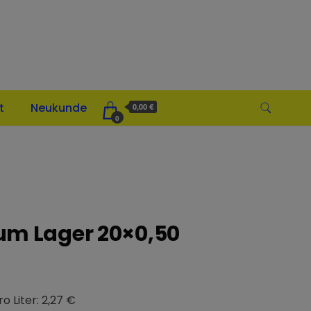
t
Neukunde
0,00 €
0
um Lager 20×0,50
ro Liter: 2,27 €