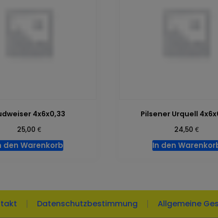
udweiser 4x6x0,33
Pilsener Urquell 4x6x
€
€
25,00
24,50
n den Warenkorb
In den Warenkor
takt
Datenschutzbestimmung
Allgemeine Ge