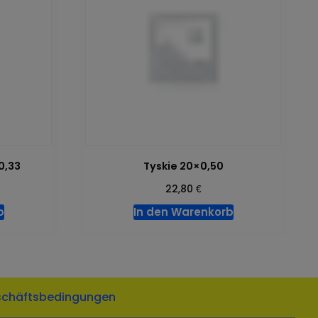
0,33
Tyskie 20×0,50
€
22,80
b
In den Warenkorb
schäftsbedingungen