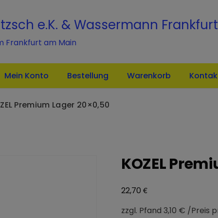
modal-check
itzsch e.K. & Wassermann Frankfurt
m Frankfurt am Main
Mein Konto
Bestellung
Warenkorb
Kontak
ZEL Premium Lager 20×0,50
KOZEL Premi
€
22,70
zzgl. Pfand 3,10 € /Preis p