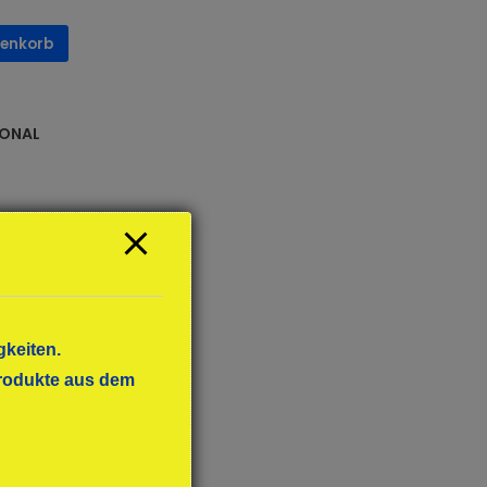
renkorb
IONAL
gkeiten.
 Produkte aus dem