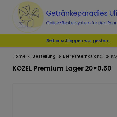
Getränkeparadies Ul
Online-Bestellsystem für den Rau
Selber schleppen war gestern
Home
Bestellung
Biere International
KO
KOZEL Premium Lager 20×0,50