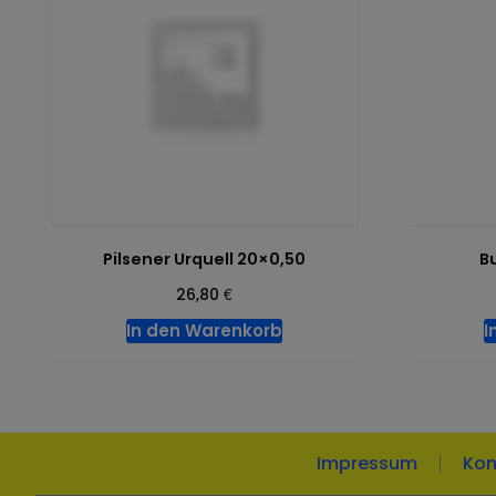
Pilsener Urquell 20×0,50
B
€
26,80
In den Warenkorb
I
Impressum
Kon