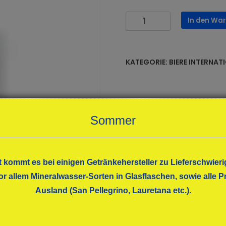
KOZEL
In den Wa
Premium
Lager
20x0,50
KATEGORIE:
BIERE INTERNAT
Menge
Sommer
t kommt es bei einigen Getränkehersteller zu Lieferschwieri
or allem Mineralwasser-Sorten in Glasflaschen, sowie alle
Ausland (San Pellegrino, Lauretana etc.).