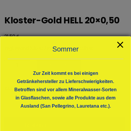
Kloster-Gold HELL 20×0,50
€
21,50
zzgl. Pfand 3,10 € /Preis pro Liter: 2,15 €
Sommer
Kloster-
In den Warenkorb
Gold
Zur Zeit kommt es bei einigen
HELL
Getränkehersteller zu Lieferschwierigkeiten.
20x0,50
KATEGORIE:
BIERE
Betroffen sind vor allem Mineralwasser-Sorten
Menge
in Glasflaschen, sowie alle Produkte aus dem
Ausland (San Pellegrino, Lauretana etc.).
Beschreibung