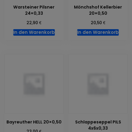
Warsteiner Pilsner
Mönchshof Kellerbier
24×0,33
20×0,50
€
€
22,90
20,50
In den Warenkorb
In den Warenkorb
Bayreuther HELL 20×0,50
Schlappeseppel PILS
4x6x0,33
€
23,00