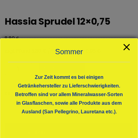
Hassia Sprudel 12×0,75
€
8,80
zzgl. Pfand 3,30 € /Preis pro Liter: 0,98 €
Sommer
Hassia
In den Warenkorb
Sprudel
Zur Zeit kommt es bei einigen
12x0,75
Getränkehersteller zu Lieferschwierigkeiten.
Menge
KATEGORIE:
MINERALWASSER CLASSIC
Betroffen sind vor allem Mineralwasser-Sorten
in Glasflaschen, sowie alle Produkte aus dem
Ausland (San Pellegrino, Lauretana etc.).
Beschreibung