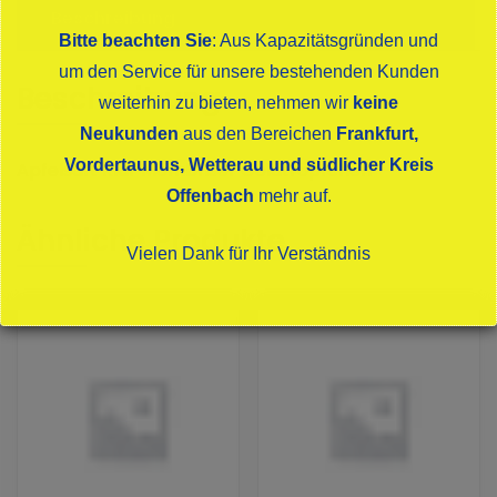
Beschreibung
Bitte beachten Sie
: Aus Kapazitätsgründen und
um den Service für unsere bestehenden Kunden
Beschreibung
weiterhin zu bieten, nehmen wir
keine
Neukunden
aus den Bereichen
Frankfurt,
Vordertaunus, Wetterau und südlicher Kreis
Apfelsaft Klar Mömbriser Goldtröpfchen
Offenbach
mehr auf.
Ähnliche Produkte
Vielen Dank für Ihr Verständnis
Dies schließt sich in
15
Sekunden