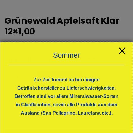
Grünewald Apfelsaft Klar
12×1,00
€
21,30
Sommer
zzgl. Pfand 3,30 € /Preis pro Liter: 1,78 €
Grünewald
In den Warenkorb
Zur Zeit kommt es bei einigen
Apfelsaft
Klar
Getränkehersteller zu Lieferschwierigkeiten.
12x1,00
Betroffen sind vor allem Mineralwasser-Sorten
KATEGORIEN:
APFELGETRÄNKE
,
SÄFTE
Menge
in Glasflaschen, sowie alle Produkte aus dem
Ausland (San Pellegrino, Lauretana etc.).