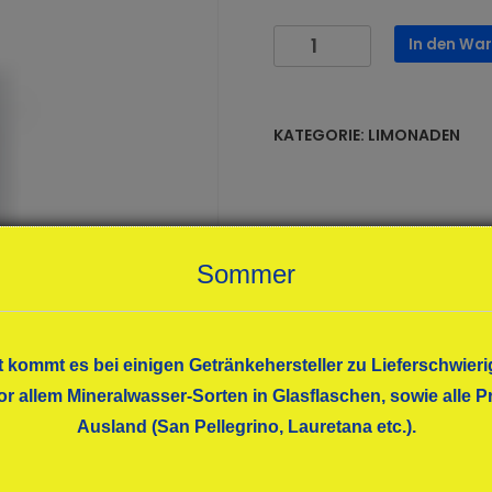
Gerolsteiner
In den Wa
Apfelsaftschorle
6x0,75
Menge
KATEGORIE:
LIMONADEN
Sommer
t kommt es bei einigen Getränkehersteller zu Lieferschwieri
or allem Mineralwasser-Sorten in Glasflaschen, sowie alle
Ausland (San Pellegrino, Lauretana etc.).