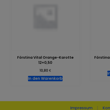
Förstina Vital Orange-Karotte
Förstin
12×0,50
€
10,80
I
In den Warenkorb
Impressum
Kon