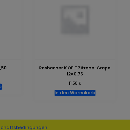
,50
Rosbacher ISOFIT Zitrone-Grape
12×0,75
€
11,50
b
In den Warenkorb
schäftsbedingungen