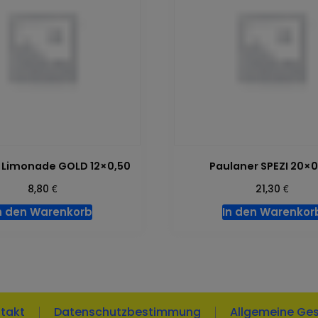
a Limonade GOLD 12×0,50
Paulaner SPEZI 20×0
€
€
8,80
21,30
n den Warenkorb
In den Warenkor
takt
Datenschutzbestimmung
Allgemeine Ge