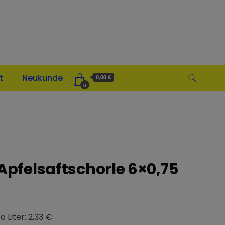
t
Neukunde
0,00 €
0
 Apfelsaftschorle 6×0,75
o Liter: 2,33 €