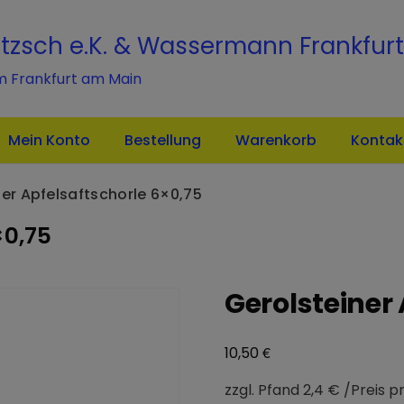
modal-check
itzsch e.K. & Wassermann Frankfurt
m Frankfurt am Main
Mein Konto
Bestellung
Warenkorb
Kontak
ner Apfelsaftschorle 6×0,75
×0,75
Gerolsteiner
€
10,50
zzgl. Pfand 2,4 € /Preis pr