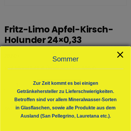
Fritz-Limo Apfel-Kirsch-
Holunder 24×0,33
€
25,80
Sommer
zzgl. Pfand 3,42 € /Preis pro Liter: 3,26 €
Fritz-
Zur Zeit kommt es bei einigen
In den Warenkorb
Limo
Getränkehersteller zu Lieferschwierigkeiten.
Apfel-
Betroffen sind vor allem Mineralwasser-Sorten
Kirsch-
in Glasflaschen, sowie alle Produkte aus dem
KATEGORIE:
LIMONADEN
Holunder
Ausland (San Pellegrino, Lauretana etc.).
24x0,33
Menge