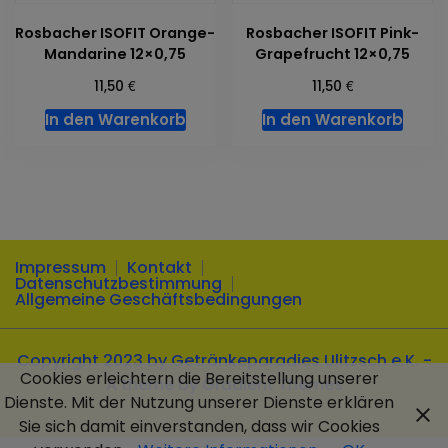
Rosbacher ISOFIT Orange-
Rosbacher ISOFIT Pink-
Mandarine 12×0,75
Grapefrucht 12×0,75
€
€
11,50
11,50
In den Warenkorb
In den Warenkorb
Impressum
Kontakt
Datenschutzbestimmung
Allgemeine Geschäftsbedingungen
Copyright 2023 by Getränkeparadies Ulitzsch e.K. -
Cookies erleichtern die Bereitstellung unserer
A theme by Gradient Themes
Dienste. Mit der Nutzung unserer Dienste erklären
Sie sich damit einverstanden, dass wir Cookies