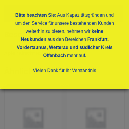
Beschreibung
Bitte beachten Sie
: Aus Kapazitätsgründen und
um den Service für unsere bestehenden Kunden
weiterhin zu bieten, nehmen wir
keine
Beschreibung
Neukunden
aus den Bereichen
Frankfurt,
Vordertaunus, Wetterau und südlicher Kreis
Apfel-Kirsch-Holunder
Offenbach
mehr auf.
Ähnliche Produkte
Vielen Dank für Ihr Verständnis
Dies schließt sich in
15
Sekunden