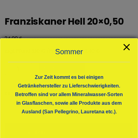
Franziskaner Hell 20×0,50
€
24,00
zzgl. Pfand 3,10 € /Preis pro Liter: 2,40 €
Sommer
Franziskaner
In den Warenkorb
Hell
Zur Zeit kommt es bei einigen
20x0,50
Getränkehersteller zu Lieferschwierigkeiten.
Menge
KATEGORIE:
BIERE HEFE
Betroffen sind vor allem Mineralwasser-Sorten
in Glasflaschen, sowie alle Produkte aus dem
Ausland (San Pellegrino, Lauretana etc.).
Beschreibung