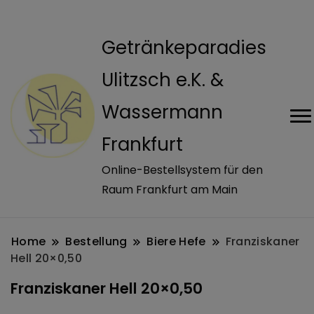
modal-check
Getränkeparadies
Ulitzsch e.K. &
Wassermann
Frankfurt
Online-Bestellsystem für den
Raum Frankfurt am Main
Home
Bestellung
Biere Hefe
Franziskaner
Hell 20×0,50
Franziskaner Hell 20×0,50