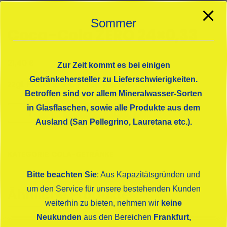
Sommer
Coca-Cola ZERO 24×0,33
€
21,40
Zur Zeit kommt es bei einigen
Getränkehersteller zu Lieferschwierigkeiten.
zzgl. Pfand 5,10 € /Preis pro Liter: 2,70 €
Betroffen sind vor allem Mineralwasser-Sorten
Coca-
in Glasflaschen, sowie alle Produkte aus dem
In den Warenkorb
Cola
Ausland (San Pellegrino, Lauretana etc.).
ZERO
24x0,33
KATEGORIE:
COLA-GETRÄNKE
Menge
Bitte beachten Sie
: Aus Kapazitätsgründen und
um den Service für unsere bestehenden Kunden
Ähnliche Produkte
weiterhin zu bieten, nehmen wir
keine
Neukunden
aus den Bereichen
Frankfurt,