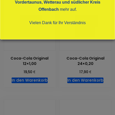
Vordertaunus, Wetterau und südlicher Kreis
Offenbach
mehr auf.
Vielen Dank für Ihr Verständnis
Dies schließt sich in
16
Sekunden
Coca-Cola Original
Coca-Cola Original
12×1,00
24×0,20
€
€
19,50
17,90
In den Warenkorb
In den Warenkorb