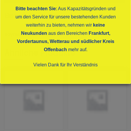
Bitte beachten Sie
: Aus Kapazitätsgründen und
Beschreibung
um den Service für unsere bestehenden Kunden
weiterhin zu bieten, nehmen wir
keine
Neukunden
aus den Bereichen
Frankfurt,
Bayreuther Bierbrauerei
Vordertaunus, Wetterau und südlicher Kreis
Offenbach
mehr auf.
Ähnliche Produkte
Vielen Dank für Ihr Verständnis
Dies schließt sich in
14
Sekunden