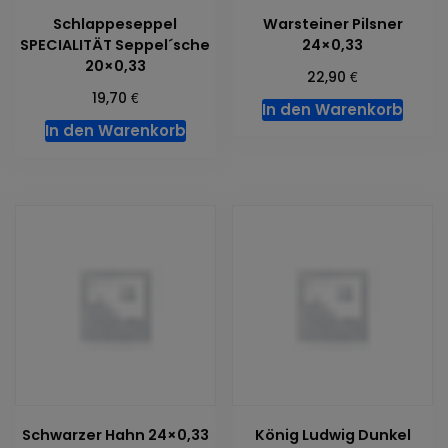
Schlappeseppel
Warsteiner Pilsner
SPECIALITÄT Seppel´sche
24×0,33
20×0,33
€
22,90
€
19,70
In den Warenkorb
In den Warenkorb
Schwarzer Hahn 24×0,33
König Ludwig Dunkel