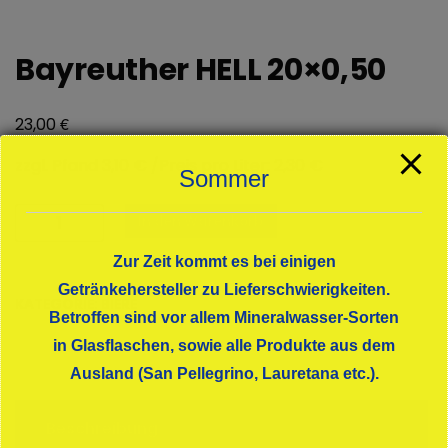
Bayreuther HELL 20×0,50
€
23,00
zzgl. Pfand 3,10 € /Preis pro Liter: 2,30 €
Sommer
Bayreuther
In den Warenkorb
HELL
20x0,50
Zur Zeit kommt es bei einigen
Menge
Getränkehersteller zu Lieferschwierigkeiten.
KATEGORIE:
BIERE
Betroffen sind vor allem Mineralwasser-Sorten
in Glasflaschen, sowie alle Produkte aus dem
Ausland (San Pellegrino, Lauretana etc.).
Beschreibung